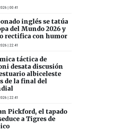
026 | 00:41
ionado inglés se tatúa
opa del Mundo 2026 y
o rectifica con humor
026 | 22:41
mica táctica de
oni desata discusión
estuario albiceleste
s de la final del
dial
026 | 22:41
an Pickford, el tapado
seduce a Tigres de
ico