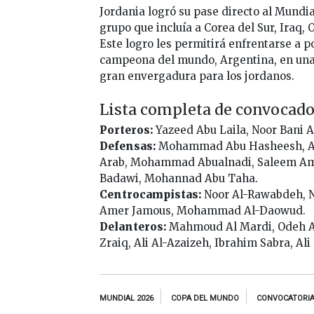
Jordania logró su pase directo al Mundi
grupo que incluía a Corea del Sur, Iraq, 
Este logro les permitirá enfrentarse a p
campeona del mundo, Argentina, en una 
gran envergadura para los jordanos.
Lista completa de convocado
Porteros:
Yazeed Abu Laila, Noor Bani A
Defensas:
Mohammad Abu Hasheesh, Abd
Arab, Mohammad Abualnadi, Saleem Ame
Badawi, Mohannad Abu Taha.
Centrocampistas:
Noor Al-Rawabdeh, Ni
Amer Jamous, Mohammad Al-Daowud.
Delanteros:
Mahmoud Al Mardi, Odeh A
Zraiq, Ali Al-Azaizeh, Ibrahim Sabra, Ali
MUNDIAL 2026
COPA DEL MUNDO
CONVOCATORI