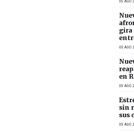
05 AGO 2
Nuev
afro
gira
entr
05 AGO 2
Nuev
reap
en R
05 AGO 2
Estr
sin 
sus 
05 AGO 2