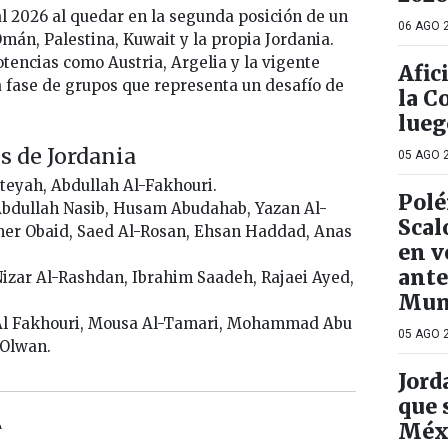
al 2026 al quedar en la segunda posición de un
06 AGO 2
Omán, Palestina, Kuwait y la propia Jordania.
otencias como Austria, Argelia y la vigente
Afic
fase de grupos que representa un desafío de
la C
lueg
s de Jordania
05 AGO 2
teyah, Abdullah Al-Fakhouri.
Polé
ullah Nasib, Husam Abudahab, Yazan Al-
Scal
r Obaid, Saed Al-Rosan, Ehsan Haddad, Anas
en v
ante
zar Al-Rashdan, Ibrahim Saadeh, Rajaei Ayed,
Mun
l Fakhouri, Mousa Al-Tamari, Mohammad Abu
05 AGO 2
 Olwan.
Jord
que 
Méx
A