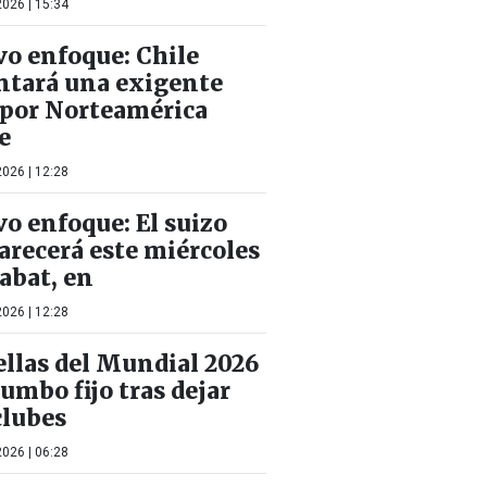
026 | 15:34
o enfoque: Chile
ntará una exigente
 por Norteamérica
e
026 | 12:28
o enfoque: El suizo
arecerá este miércoles
abat, en
026 | 12:28
ellas del Mundial 2026
rumbo fijo tras dejar
clubes
026 | 06:28