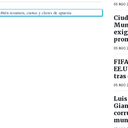
05 AGO 2
Ciud
Mund
exig
pro
05 AGO 2
FIFA
EE.U
tras
05 AGO 2
Luis
Gian
corr
mun