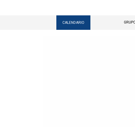
Menu
Idiomas
GRUP
Main
CALENDARIO
menu
-
Top