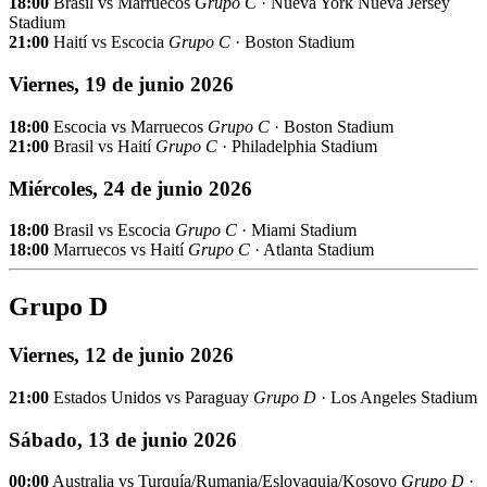
18:00
Brasil vs Marruecos
Grupo C
· Nueva York Nueva Jersey
Stadium
21:00
Haití vs Escocia
Grupo C
· Boston Stadium
Viernes, 19 de junio 2026
18:00
Escocia vs Marruecos
Grupo C
· Boston Stadium
21:00
Brasil vs Haití
Grupo C
· Philadelphia Stadium
Miércoles, 24 de junio 2026
18:00
Brasil vs Escocia
Grupo C
· Miami Stadium
18:00
Marruecos vs Haití
Grupo C
· Atlanta Stadium
Grupo D
Viernes, 12 de junio 2026
21:00
Estados Unidos vs Paraguay
Grupo D
· Los Angeles Stadium
Sábado, 13 de junio 2026
00:00
Australia vs Turquía/Rumania/Eslovaquia/Kosovo
Grupo D
·